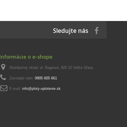
Sledujte nás
Informácie o e-shope
Distribučný sklad: ul. Bagrová, 925 22 Veľké Úľany.
Zavolajte nám:
0905 605 661
E-mail:
info@ploty-oplotenie.sk