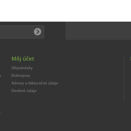
Môj účet
Objednávky
y
Dobropisy
Adresy a fakturačné údaje
Osobné údaje
v