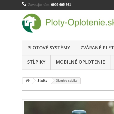
Zavolajte nám:
0905 605 661
PLOTOVÉ SYSTÉMY
ZVÁRANÉ PLET
STĹPIKY
MOBILNÉ OPLOTENIE
Stĺpiky
Okrúhle stĺpiky