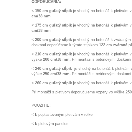
ODPORÚČANIA:
<
150 cm guľatý stĺpik
je vhodný na betonáž k pletivám 
cm/38 mm
<
175 cm guľatý stĺpik
je vhodný na betonáž k pletivám 
cm/38 mm
<
200 cm guľatý stĺpik
je vhodný na betonáž k zváraným
doskami odporúčame k týmto stĺpikom
122 cm zvárané p
<
210 cm guľatý stĺpik
je vhodný na betonáž k pletivám 
výške
200 cm/38 mm.
Pri montáži s betónovými doskami
<
240 cm guľatý stĺpik
je vhodný na betonáž k pletivám
výške
250 cm/38 mm.
Pri montáži s betónovými doskami
<
260 cm guľatý stĺpik
je vhodný na betonáž k pletivám 
Pri montáži s pletivom doporučujeme vzpery vo výške
250
POUŽITIE:
< k poplastovaným pletivám v rolke
< k plotovým panelom