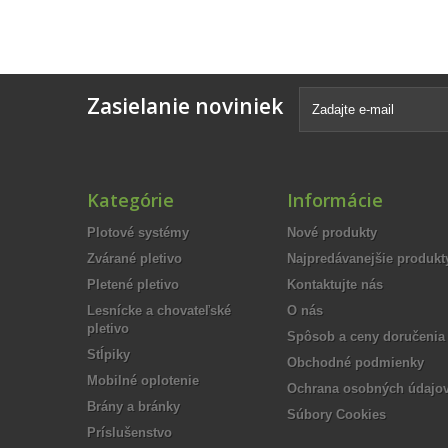
Zasielanie noviniek
Kategórie
Informácie
Plotové systémy
Nové produkty
Zvárané pletivo
Najpredávanejšie produkt
Pletené pletivo
Kontaktujte nás
Lesnícke a chovateľské
O nás
pletivo
Spôsob a ceny doručenia
Stĺpiky
Obchodné podmienky
Mobilné oplotenie
Ochrana osobných údajo
Brány a bránky
Súbory Cookies
Príslušenstvo