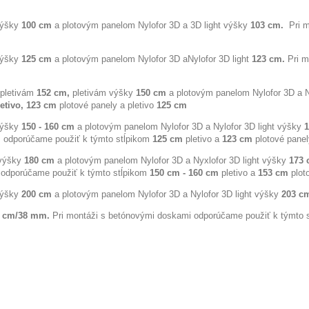
výšky
100 cm
a plotovým panelom Nylofor 3D a 3D light výšky
103 cm.
Pri m
výšky
125 cm
a plotovým panelom Nylofor 3D aNylofor 3D light
123 cm.
Pri 
 pletivám
152 cm,
pletivám výšky
150 cm
a plotovým panelom Nylofor 3D a N
letivo, 123 cm
plotové panely a pletivo
125 cm
výšky
150 - 160 cm
a plotovým panelom Nylofor 3D a Nylofor 3D light výšky
 odporúčame použiť k týmto stĺpikom
125 cm
pletivo a
123 cm
plotové panel
 výšky
180 cm
a plotovým panelom Nylofor 3D a Nyxlofor 3D light výšky
173
 odporúčame použiť k týmto stĺpikom
150 cm - 160 cm
pletivo a
153 cm
plot
výšky
200 cm
a plotovým panelom Nylofor 3D a Nylofor 3D light výšky
203 c
 cm/38 mm.
Pri montáži s betónovými doskami odporúčame použiť k týmto