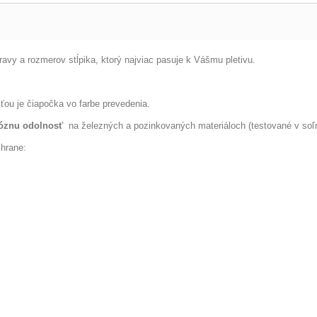
avy a rozmerov stĺpika, ktorý najviac pasuje k Vášmu pletivu.
ťou je čiapočka vo farbe prevedenia.
óznu odolnosť
na železných a pozinkovaných materiáloch (testované v soľ
chrane: