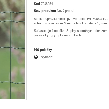
Kód
7038254
Stav produktu:
Nový produkt
Stĺpik s úpravou zinok+pvc vo farbe RAL 6005 a RA
antracit s priemerom 48mm a hrúbkou steny 1,5mm.
Súčasťou je čiapočka. Stĺpiky s okrúhlym prierezom
pre všetky typy oplotení v roliach.
996
položky
Vytlačiť