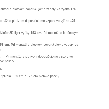
ontáži s pletivom doporučujeme vzpery vo výške
175
montáži s pletivom doporučujeme vzpery vo výške
175
ylofor 3D light výšky
153 cm.
Pri montáži s betónovými
153 cm.
Pri montáži s pletivom doporučujeme vzpery vo
y
 cm.
Pri montáži s pletivom doporučujeme vzpery vo
ové panely
m.
 stĺpikom
180 cm
a
173 cm
plotové panely