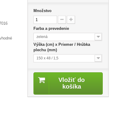
Množstvo
 7016
Farba a prevedenie
zelená
 vhodné
Výška (cm) x Priemer / Hrúbka
plechu (mm)
150 x 48 / 1,5
Vložiť do
košíka