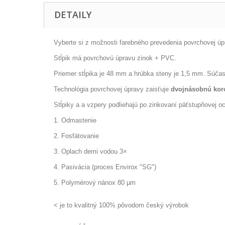
DETAILY
Vyberte si z možnosti farebného prevedenia povrchovej úpr
Stĺpik má povrchovú úpravu zinok + PVC.
Priemer stĺpika je 48 mm a hrúbka steny je 1,5 mm. Súčas
Technológia povrchovej úpravy zaisťuje
dvojnásobnú kor
Stĺpiky a a vzpery podliehajú po zinkovaní päťstupňovej o
1. Odmastenie
2. Fosfátovanie
3. Oplach demi vodou 3×
4. Pasivácia (proces Envirox "SG")
5. Polymérový nánox 80 µm
< je to kvalitný 100% pôvodom český výrobok