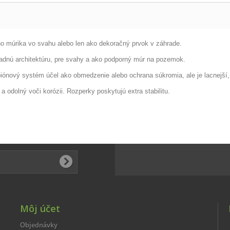
ého múrika vo svahu alebo len ako dekoračný prvok v záhrade.
radnú architektúru, pre svahy a ako podporný múr na pozemok.
ónový systém účel ako obmedzenie alebo ochrana súkromia, ale je lacnejší, š
 odolný voči korózii. Rozperky poskytujú extra stabilitu.
Môj účet
Objednávky