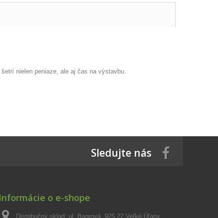
etrí nielen peniaze, ale aj čas na výstavbu.
Sledujte nás
Informácie o e-shope
Distribučný sklad: ul. Bagrová, 925 22 Veľké Úľany.