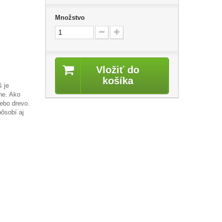
Množstvo
Vložiť do
košíka
 je
ne. Ako
ebo drevo.
pôsobí aj