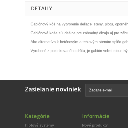
DETAILY
Gabiónový kôš na vytvorenie deliacej steny, plotu, oporn
Gabiónové koše sú ideálne pre záhradný dizajn aj pre záh
Ako alternatíva k betónovým a tehlovým stenám spĺňa gabi
Vyrobené z pozinkovaného drôtu, je gabión veľmi robustný a
Zasielanie noviniek
Kategórie
Informácie
Plotové systémy
Nové produkty