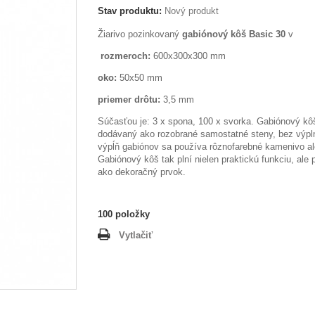
Stav produktu:
Nový produkt
Žiarivo pozinkovaný
gabiónový kôš Basic 30
v
rozmeroch:
600x300x300 mm
oko:
50x50 mm
priemer drôtu:
3,5 mm
Súčasťou je: 3 x spona, 100 x svorka. Gabiónový kôš
dodávaný ako rozobrané samostatné steny, bez výpl
výpĺň gabiónov sa používa rôznofarebné kamenivo al
Gabiónový kôš tak plní nielen praktickú funkciu, ale 
ako dekoračný prvok.
100
položky
Vytlačiť