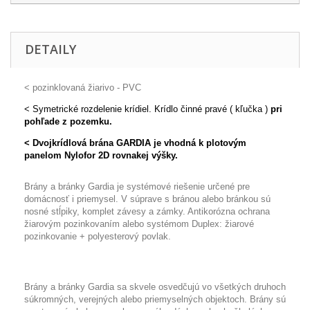
DETAILY
< pozinklovaná žiarivo - PVC
< Symetrické rozdelenie krídiel. Krídlo činné pravé ( kľučka )
pri
pohľade z pozemku.
< Dvojkrídlová brána GARDIA je vhodná k plotovým
panelom Nylofor 2D rovnakej výšky.
Brány a bránky Gardia je systémové riešenie určené pre
domácnosť i priemysel. V súprave s bránou alebo bránkou sú
nosné stĺpiky, komplet závesy a zámky. Antikorózna ochrana
žiarovým pozinkovaním alebo systémom Duplex: žiarové
pozinkovanie + polyesterový povlak.
Brány a bránky Gardia sa skvele osvedčujú vo všetkých druhoch
súkromných, verejných alebo priemyselných objektoch. Brány sú