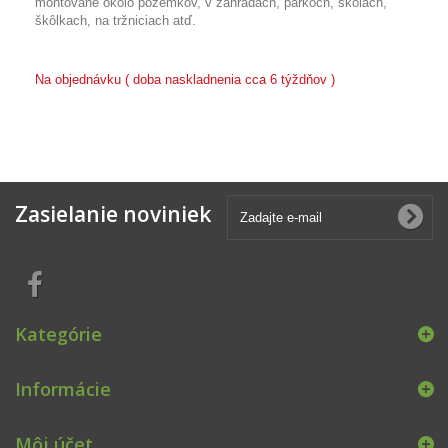
montované okolo pozemkov, v záhradách, parkoch, školách,
škôlkach, na tržniciach atď.
Na objednávku ( doba naskladnenia cca 6 týždňov )
Zasielanie noviniek
Kategórie
Informácie
Môj účet