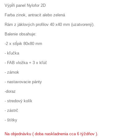
Výpĺň panel Nylofor 2D
Farba zinok, antracit alebo zelená
Rám z jäklových profilov 40 x40 mm (uzatvorený).
Balenie obsahuje:
-2 x stĺpik 80x80 mm
- kľučka
- FAB vložka + 3 x kľúč
- zámok
- nastavovacie pánty
-doraz
- stredový kolík
- zástrč
- štítky
Na objednávku ( doba naskladnenia cca 6 týždňov ).