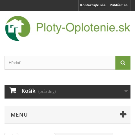
Kontaktujte nás
Prihlásiť sa
Košík
(prázdny)
MENU